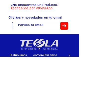
¿No encuentras un Producto?
Escríbenos por WhatsApp
Ofertas y novedades en tu email
➜
Distribuimos, comercializamos y
fabricamos equipos eléctricos y
electrónicos desde 2010, ofreciendo
asesoramiento personalizado, y
soluciones cada proyecto.
Contacto
(+593) 98 411 2915
tesla_industrial@hotmail.co
m