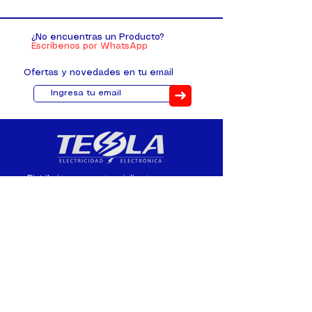
¿No encuentras un Producto?
Escríbenos por WhatsApp
Ofertas y novedades en tu email
➜
Distribuimos, comercializamos y
fabricamos equipos eléctricos y
electrónicos desde 2010, ofreciendo
asesoramiento personalizado, y
soluciones cada proyecto.
Contacto
(+593) 98 411 2915