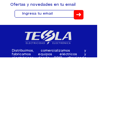
Ofertas y novedades en tu email
➜
Distribuimos, comercializamos y
fabricamos equipos eléctricos y
electrónicos desde 2010, ofreciendo
asesoramiento personalizado, y
soluciones cada proyecto.
Contacto
(+593) 98 411 2915
tesla_industrial@hotmail.co
m
¿Quienes
Atención al