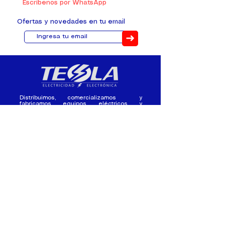
Escríbenos por WhatsApp
Ofertas y novedades en tu email
➜
Distribuimos, comercializamos y
fabricamos equipos eléctricos y
electrónicos desde 2010, ofreciendo
asesoramiento personalizado, y
soluciones cada proyecto.
Contacto
(+593) 98 411 2915
tesla_industrial@hotmail.co
m