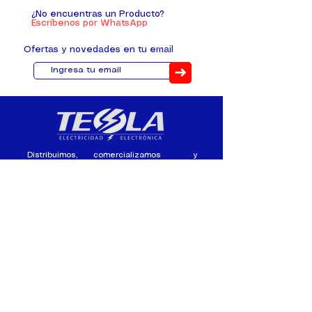
¿No encuentras un Producto?
Escríbenos por WhatsApp
Ofertas y novedades en tu email
➜
Distribuimos, comercializamos y
fabricamos equipos eléctricos y
electrónicos desde 2010, ofreciendo
asesoramiento personalizado, y
soluciones cada proyecto.
Contacto
(+593) 98 411 2915
tesla_industrial@hotmail.co
m