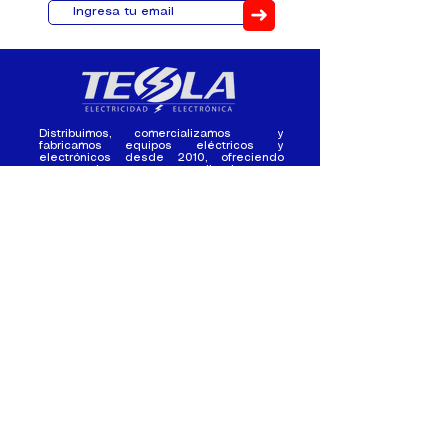
➜
Distribuimos, comercializamos y
fabricamos equipos eléctricos y
electrónicos desde 2010, ofreciendo
asesoramiento personalizado, y
soluciones cada proyecto.
Contacto
(+593) 98 411 2915
tesla_industrial@hotmail.co
m
¿Quienes
Atención al
Somos?
Cliente
Nuestra Experiencia
Ventas al por mayor