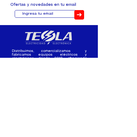
Ofertas y novedades en tu email
➜
Distribuimos, comercializamos y
fabricamos equipos eléctricos y
electrónicos desde 2010, ofreciendo
asesoramiento personalizado, y
soluciones cada proyecto.
Contacto
(+593) 98 411 2915
tesla_industrial@hotmail.co
m
¿Quienes
Atención al