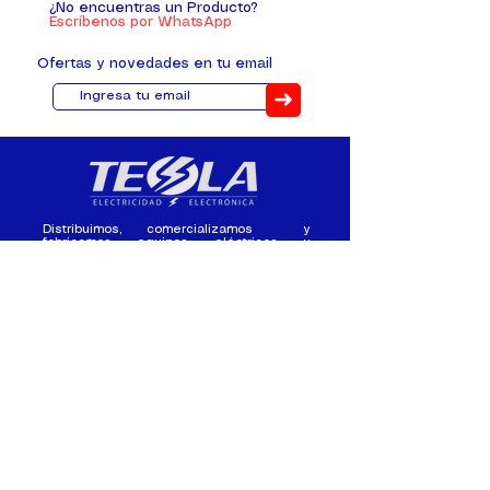
¿No encuentras un Producto?
Escríbenos por WhatsApp
Ofertas y novedades en tu email
➜
Distribuimos, comercializamos y
fabricamos equipos eléctricos y
electrónicos desde 2010, ofreciendo
asesoramiento personalizado, y
soluciones cada proyecto.
Contacto
(+593) 98 411 2915
tesla_industrial@hotmail.co
m