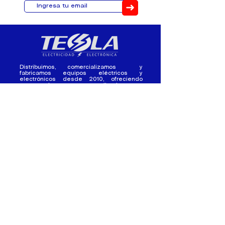
➜
Distribuimos, comercializamos y
fabricamos equipos eléctricos y
electrónicos desde 2010, ofreciendo
asesoramiento personalizado, y
soluciones cada proyecto.
Contacto
(+593) 98 411 2915
tesla_industrial@hotmail.co
m
¿Quienes
Atención al
Somos?
Cliente
Nuestra Experiencia
Ventas al por mayor