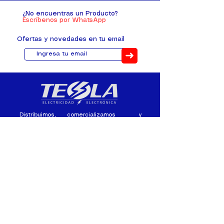
¿No encuentras un Producto?
Escríbenos por WhatsApp
Ofertas y novedades en tu email
➜
Distribuimos, comercializamos y
fabricamos equipos eléctricos y
electrónicos desde 2010, ofreciendo
asesoramiento personalizado, y
soluciones cada proyecto.
Contacto
(+593) 98 411 2915
tesla_industrial@hotmail.co
m