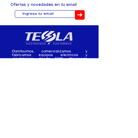
Ofertas y novedades en tu email
➜
Distribuimos, comercializamos y
fabricamos equipos eléctricos y
electrónicos desde 2010, ofreciendo
asesoramiento personalizado, y
soluciones cada proyecto.
Contacto
(+593) 98 411 2915
tesla_industrial@hotmail.co
m
¿Quienes
Atención al