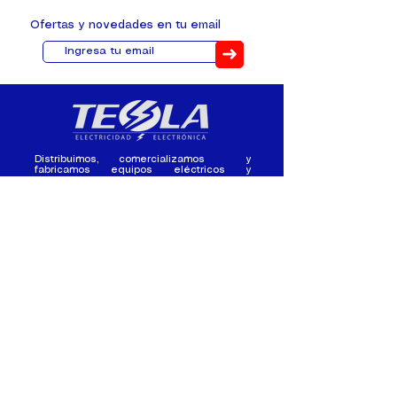
Ofertas y novedades en tu email
➜
Distribuimos, comercializamos y
fabricamos equipos eléctricos y
electrónicos desde 2010, ofreciendo
asesoramiento personalizado, y
soluciones cada proyecto.
Contacto
(+593) 98 411 2915
tesla_industrial@hotmail.co
m