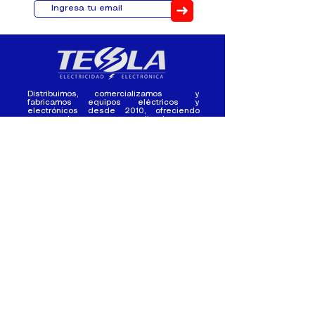
➜
Distribuimos, comercializamos y
fabricamos equipos eléctricos y
electrónicos desde 2010, ofreciendo
asesoramiento personalizado, y
soluciones cada proyecto.
Contacto
(+593) 98 411 2915
tesla_industrial@hotmail.co
m
¿Quienes
Atención al
Somos?
Cliente
Nuestra Experiencia
Ventas al por mayor