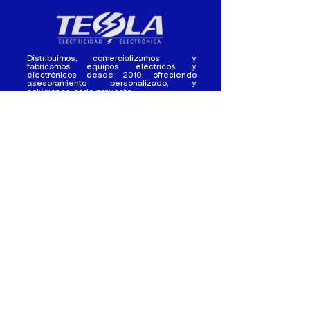
Distribuimos, comercializamos y
fabricamos equipos eléctricos y
electrónicos desde 2010, ofreciendo
asesoramiento personalizado, y
soluciones cada proyecto.
Contacto
(+593) 98 411 2915
tesla_industrial@hotmail.co
m
¿Quienes
Atención al
Somos?
Cliente
Nuestra Experiencia
Ventas al por mayor
Trabaja con
Contactate con
nosotros /
nosotros
Pasantias