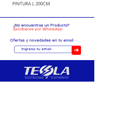
PINTURA L 200CM
¿No encuentras un Producto?
Escríbenos por WhatsApp
Ofertas y novedades en tu email
➜
Distribuimos, comercializamos y
fabricamos equipos eléctricos y
electrónicos desde 2010, ofreciendo
asesoramiento personalizado, y
soluciones cada proyecto.
Contacto