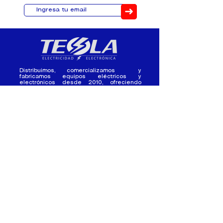
➜
Distribuimos, comercializamos y
fabricamos equipos eléctricos y
electrónicos desde 2010, ofreciendo
asesoramiento personalizado, y
soluciones cada proyecto.
Contacto
(+593) 98 411 2915
tesla_industrial@hotmail.co
m
¿Quienes
Atención al
Somos?
Cliente