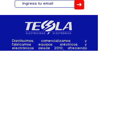
➜
Distribuimos, comercializamos y
fabricamos equipos eléctricos y
electrónicos desde 2010, ofreciendo
asesoramiento personalizado, y
soluciones cada proyecto.
Contacto
(+593) 98 411 2915
tesla_industrial@hotmail.co
m
¿Quienes
Atención al
Somos?
Cliente
Nuestra Experiencia
Ventas al por mayor