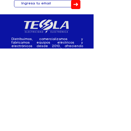
➜
Distribuimos, comercializamos y
fabricamos equipos eléctricos y
electrónicos desde 2010, ofreciendo
asesoramiento personalizado, y
soluciones cada proyecto.
Contacto
(+593) 98 411 2915
tesla_industrial@hotmail.co
m
¿Quienes
Atención al
Somos?
Cliente
Nuestra Experiencia
Ventas al por mayor