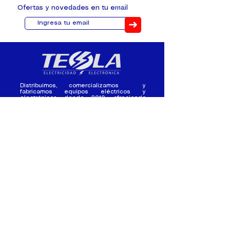
Ofertas y novedades en tu email
➜
Distribuimos, comercializamos y
fabricamos equipos eléctricos y
electrónicos desde 2010, ofreciendo
asesoramiento personalizado, y
soluciones cada proyecto.
Contacto
(+593) 98 411 2915
tesla_industrial@hotmail.co
m
¿Quienes
Atención al