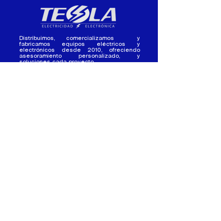
Distribuimos, comercializamos y
fabricamos equipos eléctricos y
electrónicos desde 2010, ofreciendo
asesoramiento personalizado, y
soluciones cada proyecto.
Contacto
(+593) 98 411 2915
tesla_industrial@hotmail.co
m
¿Quienes
Atención al
Somos?
Cliente
Nuestra Experiencia
Ventas al por mayor
Trabaja con
Contactate con
nosotros /
nosotros
Pasantias