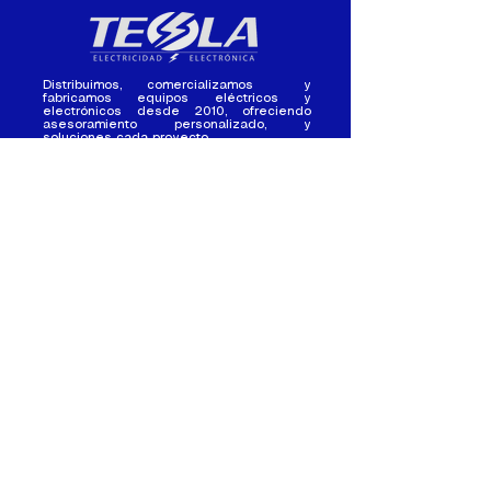
Distribuimos, comercializamos y
fabricamos equipos eléctricos y
electrónicos desde 2010, ofreciendo
asesoramiento personalizado, y
soluciones cada proyecto.
Contacto
(+593) 98 411 2915
tesla_industrial@hotmail.co
m
¿Quienes
Atención al
Somos?
Cliente
Nuestra Experiencia
Ventas al por mayor
Trabaja con
Contactate con
nosotros /
nosotros
Pasantias