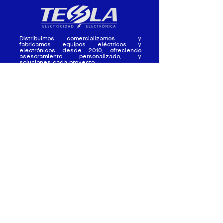
Distribuimos, comercializamos y
fabricamos equipos eléctricos y
electrónicos desde 2010, ofreciendo
asesoramiento personalizado, y
soluciones cada proyecto.
Contacto
(+593) 98 411 2915
tesla_industrial@hotmail.co
m
¿Quienes
Atención al
Somos?
Cliente
Nuestra Experiencia
Ventas al por mayor
Trabaja con
Contactate con
nosotros /
nosotros
Pasantias