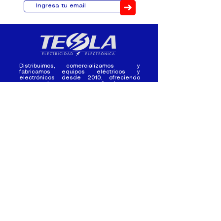
➜
Distribuimos, comercializamos y
fabricamos equipos eléctricos y
electrónicos desde 2010, ofreciendo
asesoramiento personalizado, y
soluciones cada proyecto.
Contacto
(+593) 98 411 2915
tesla_industrial@hotmail.co
m
¿Quienes
Atención al
Somos?
Cliente
Nuestra Experiencia
Ventas al por mayor