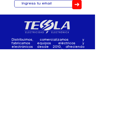
➜
Distribuimos, comercializamos y
fabricamos equipos eléctricos y
electrónicos desde 2010, ofreciendo
asesoramiento personalizado, y
soluciones cada proyecto.
Contacto
(+593) 98 411 2915
tesla_industrial@hotmail.co
m
¿Quienes
Atención al
Somos?
Cliente
Nuestra Experiencia
Ventas al por mayor