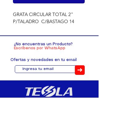
GRATA CIRCULAR TOTAL 2" 
P/TALADRO  C/BASTAGO 14
¿No encuentras un Producto?
Escríbenos por WhatsApp
Ofertas y novedades en tu email
➜
Distribuimos, comercializamos y
fabricamos equipos eléctricos y
electrónicos desde 2010, ofreciendo
asesoramiento personalizado, y
soluciones cada proyecto.