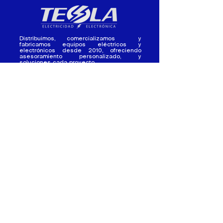
Distribuimos, comercializamos y
fabricamos equipos eléctricos y
electrónicos desde 2010, ofreciendo
asesoramiento personalizado, y
soluciones cada proyecto.
Contacto
(+593) 98 411 2915
tesla_industrial@hotmail.co
m
¿Quienes
Atención al
Somos?
Cliente
Nuestra Experiencia
Ventas al por mayor
Trabaja con
Contactate con
nosotros /
nosotros
Pasantias