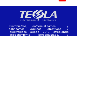
Distribuimos, comercializamos y
fabricamos equipos eléctricos y
electrónicos desde 2010, ofreciendo
asesoramiento personalizado, y
soluciones cada proyecto.
Contacto
(+593) 98 411 2915
tesla_industrial@hotmail.co
m
¿Quienes
Atención al
Somos?
Cliente
Nuestra Experiencia
Ventas al por mayor
Trabaja con
Contactate con