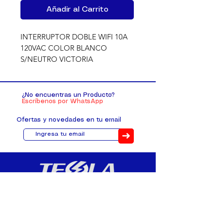
Añadir al Carrito
INTERRUPTOR DOBLE WIFI 10A 
120VAC COLOR BLANCO 
S/NEUTRO VICTORIA
¿No encuentras un Producto?
Escríbenos por WhatsApp
Ofertas y novedades en tu email
➜
Distribuimos, comercializamos y
fabricamos equipos eléctricos y
electrónicos desde 2010, ofreciendo
asesoramiento personalizado, y
soluciones cada proyecto.