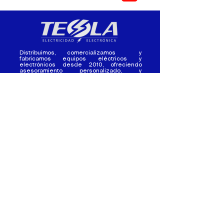
Distribuimos, comercializamos y
fabricamos equipos eléctricos y
electrónicos desde 2010, ofreciendo
asesoramiento personalizado, y
soluciones cada proyecto.
Contacto
(+593) 98 411 2915
tesla_industrial@hotmail.co
m
¿Quienes
Atención al
Somos?
Cliente
Nuestra Experiencia
Ventas al por mayor
Trabaja con
Contactate con
nosotros /
nosotros