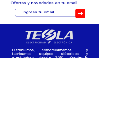
Ofertas y novedades en tu email
➜
Distribuimos, comercializamos y
fabricamos equipos eléctricos y
electrónicos desde 2010, ofreciendo
asesoramiento personalizado, y
soluciones cada proyecto.
Contacto
(+593) 98 411 2915
tesla_industrial@hotmail.co
m
¿Quienes
Atención al