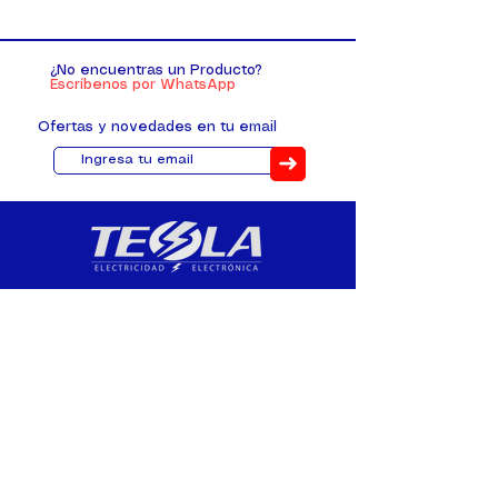
¿No encuentras un Producto?
Escríbenos por WhatsApp
Ofertas y novedades en tu email
➜
Distribuimos, comercializamos y
fabricamos equipos eléctricos y
electrónicos desde 2010, ofreciendo
asesoramiento personalizado, y
soluciones cada proyecto.
Contacto
(+593) 98 411 2915