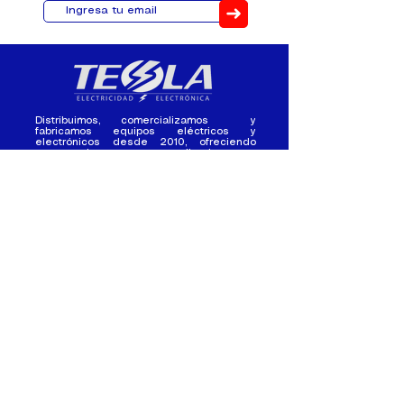
➜
Distribuimos, comercializamos y
fabricamos equipos eléctricos y
electrónicos desde 2010, ofreciendo
asesoramiento personalizado, y
soluciones cada proyecto.
Contacto
(+593) 98 411 2915
tesla_industrial@hotmail.co
m
¿Quienes
Atención al
Somos?
Cliente
Nuestra Experiencia
Ventas al por mayor