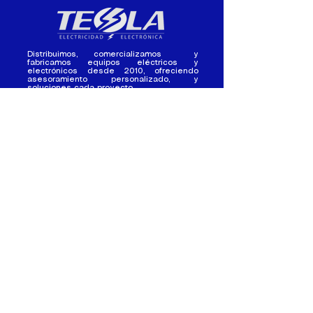
Distribuimos, comercializamos y
fabricamos equipos eléctricos y
electrónicos desde 2010, ofreciendo
asesoramiento personalizado, y
soluciones cada proyecto.
Contacto
(+593) 98 411 2915
tesla_industrial@hotmail.co
m
¿Quienes
Atención al
Somos?
Cliente
Nuestra Experiencia
Ventas al por mayor
Trabaja con
Contactate con
nosotros /
nosotros
Pasantias