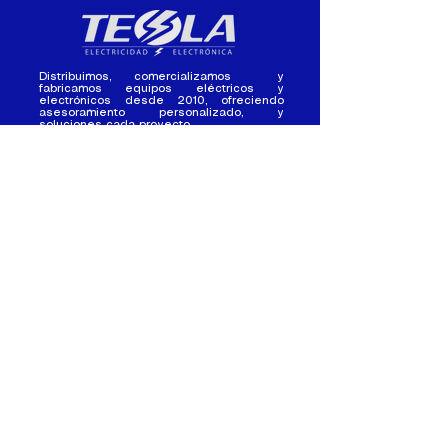
Distribuimos, comercializamos y
fabricamos equipos eléctricos y
electrónicos desde 2010, ofreciendo
asesoramiento personalizado, y
soluciones cada proyecto.
Contacto
(+593) 98 411 2915
tesla_industrial@hotmail.co
m
¿Quienes
Atención al
Somos?
Cliente
Nuestra Experiencia
Ventas al por mayor
Trabaja con
Contactate con
nosotros /
nosotros
Pasantias