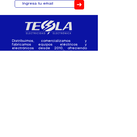
➜
Distribuimos, comercializamos y
fabricamos equipos eléctricos y
electrónicos desde 2010, ofreciendo
asesoramiento personalizado, y
soluciones cada proyecto.
Contacto
(+593) 98 411 2915
tesla_industrial@hotmail.co
m
¿Quienes
Atención al
Somos?
Cliente
Nuestra Experiencia
Ventas al por mayor