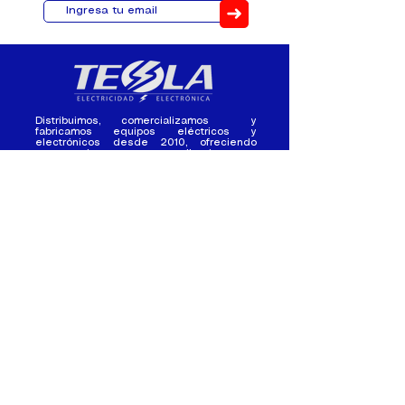
➜
Distribuimos, comercializamos y
fabricamos equipos eléctricos y
electrónicos desde 2010, ofreciendo
asesoramiento personalizado, y
soluciones cada proyecto.
Contacto
(+593) 98 411 2915
tesla_industrial@hotmail.co
m
¿Quienes
Atención al
Somos?
Cliente
Nuestra Experiencia
Ventas al por mayor