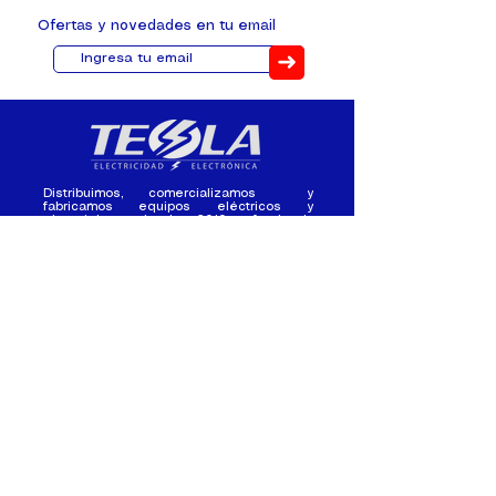
Ofertas y novedades en tu email
➜
Distribuimos, comercializamos y
fabricamos equipos eléctricos y
electrónicos desde 2010, ofreciendo
asesoramiento personalizado, y
soluciones cada proyecto.
Contacto
(+593) 98 411 2915
tesla_industrial@hotmail.co
m
¿Quienes
Atención al