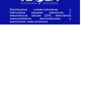
Distribuimos, comercializamos y
fabricamos equipos eléctricos y
electrónicos desde 2010, ofreciendo
asesoramiento personalizado, y
soluciones cada proyecto.
Contacto
(+593) 98 411 2915
tesla_industrial@hotmail.co
m
¿Quienes
Atención al
Somos?
Cliente
Nuestra Experiencia
Ventas al por mayor
Trabaja con
Contactate con
nosotros /
nosotros
Pasantias
Nuestros Locales