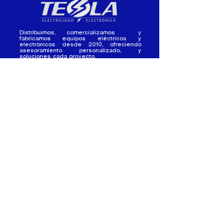
Distribuimos, comercializamos y
fabricamos equipos eléctricos y
electrónicos desde 2010, ofreciendo
asesoramiento personalizado, y
soluciones cada proyecto.
Contacto
(+593) 98 411 2915
tesla_industrial@hotmail.co
m
¿Quienes
Atención al
Somos?
Cliente
Nuestra Experiencia
Ventas al por mayor
Trabaja con
Contactate con
nosotros /
nosotros
Pasantias