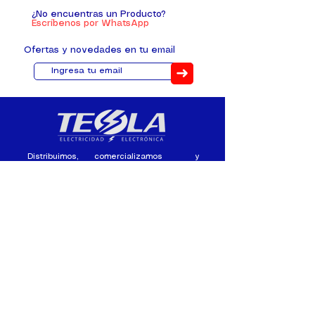
¿No encuentras un Producto?
Escríbenos por WhatsApp
Ofertas y novedades en tu email
➜
Distribuimos, comercializamos y
fabricamos equipos eléctricos y
electrónicos desde 2010, ofreciendo
asesoramiento personalizado, y
soluciones cada proyecto.
Contacto
(+593) 98 411 2915
tesla_industrial@hotmail.co
m