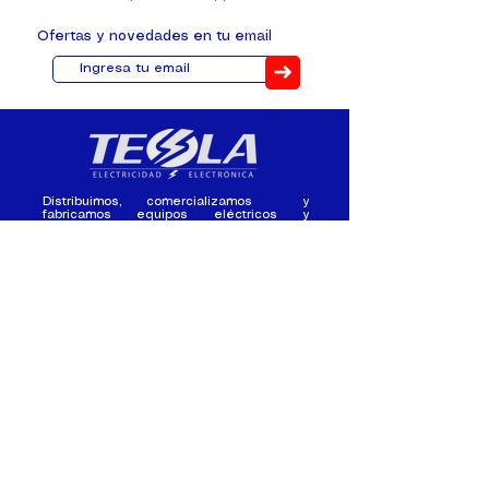
Ofertas y novedades en tu email
➜
Distribuimos, comercializamos y
fabricamos equipos eléctricos y
electrónicos desde 2010, ofreciendo
asesoramiento personalizado, y
soluciones cada proyecto.
Contacto
(+593) 98 411 2915
tesla_industrial@hotmail.co
m