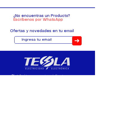
¿No encuentras un Producto?
Escríbenos por WhatsApp
Ofertas y novedades en tu email
➜
Distribuimos, comercializamos y
fabricamos equipos eléctricos y
electrónicos desde 2010, ofreciendo
asesoramiento personalizado, y
soluciones cada proyecto.
Contacto
(+593) 98 411 2915