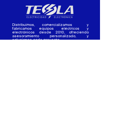
Distribuimos, comercializamos y
fabricamos equipos eléctricos y
electrónicos desde 2010, ofreciendo
asesoramiento personalizado, y
soluciones cada proyecto.
Contacto
(+593) 98 411 2915
tesla_industrial@hotmail.co
m
¿Quienes
Atención al
Somos?
Cliente
Nuestra Experiencia
Ventas al por mayor
Trabaja con
Contactate con
nosotros /
nosotros
Pasantias