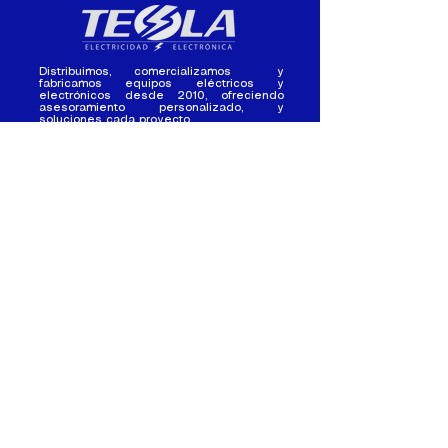
Distribuimos, comercializamos y
fabricamos equipos eléctricos y
electrónicos desde 2010, ofreciendo
asesoramiento personalizado, y
soluciones cada proyecto.
Contacto
(+593) 98 411 2915
tesla_industrial@hotmail.co
m
¿Quienes
Atención al
Somos?
Cliente
Nuestra Experiencia
Ventas al por mayor
Trabaja con
Contactate con
nosotros /
nosotros
Pasantias