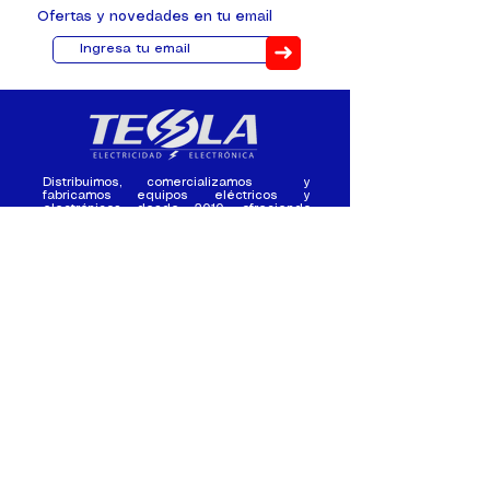
Ofertas y novedades en tu email
➜
Distribuimos, comercializamos y
fabricamos equipos eléctricos y
electrónicos desde 2010, ofreciendo
asesoramiento personalizado, y
soluciones cada proyecto.
Contacto
(+593) 98 411 2915
tesla_industrial@hotmail.co
m
¿Quienes
Atención al