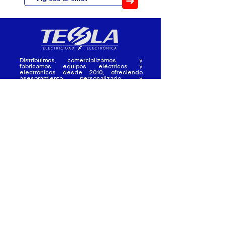
➜
Distribuimos, comercializamos y
fabricamos equipos eléctricos y
electrónicos desde 2010, ofreciendo
asesoramiento personalizado, y
soluciones cada proyecto.
Contacto
(+593) 98 411 2915
tesla_industrial@hotmail.co
m
¿Quienes
Atención al
Somos?
Cliente
Nuestra Experiencia
Ventas al por mayor
Trabaja con
Contactate con