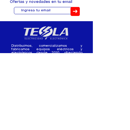
Ofertas y novedades en tu email
➜
Distribuimos, comercializamos y
fabricamos equipos eléctricos y
electrónicos desde 2010, ofreciendo
asesoramiento personalizado, y
soluciones cada proyecto.
Contacto
(+593) 98 411 2915
tesla_industrial@hotmail.co
m
¿Quienes
Atención al