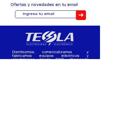
Ofertas y novedades en tu email
➜
Distribuimos, comercializamos y
fabricamos equipos eléctricos y
electrónicos desde 2010, ofreciendo
asesoramiento personalizado, y
soluciones cada proyecto.
Contacto
(+593) 98 411 2915
tesla_industrial@hotmail.co
m
¿Quienes
Atención al