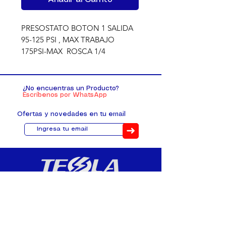
PRESOSTATO BOTON 1 SALIDA 
95-125 PSI , MAX TRABAJO 
175PSI-MAX  ROSCA 1/4
¿No encuentras un Producto?
Escríbenos por WhatsApp
Ofertas y novedades en tu email
➜
Distribuimos, comercializamos y
fabricamos equipos eléctricos y
electrónicos desde 2010, ofreciendo
asesoramiento personalizado, y
soluciones cada proyecto.