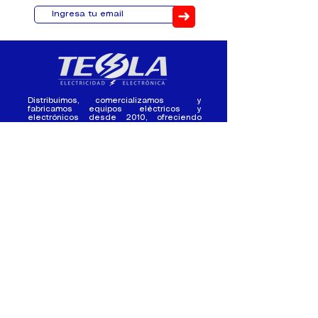
➜
Distribuimos, comercializamos y
fabricamos equipos eléctricos y
electrónicos desde 2010, ofreciendo
asesoramiento personalizado, y
soluciones cada proyecto.
Contacto
(+593) 98 411 2915
tesla_industrial@hotmail.co
m
¿Quienes
Atención al
Somos?
Cliente